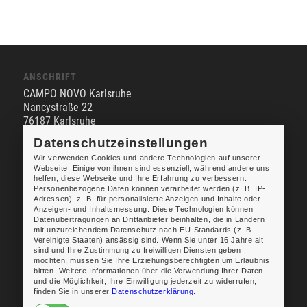
ANSCHRIFT
CAMPO NOVO Karlsruhe
Nancystraße 22
76187 Karlsruhe
Datenschutzeinstellungen
Wir verwenden Cookies und andere Technologien auf unserer
KONTAKT
Webseite. Einige von ihnen sind essenziell, während andere uns
Vermietungsbüro Karlsruhe
helfen, diese Webseite und Ihre Erfahrung zu verbessern.
Personenbezogene Daten können verarbeitet werden (z. B. IP-
Telefon:
+49 30 . 75 67 81 66
Adressen), z. B. für personalisierte Anzeigen und Inhalte oder
E-Mail
Anzeigen- und Inhaltsmessung. Diese Technologien können
Datenübertragungen an Drittanbieter beinhalten, die in Ländern
mit unzureichendem Datenschutz nach EU-Standards (z. B.
Vereinigte Staaten) ansässig sind. Wenn Sie unter 16 Jahre alt
sind und Ihre Zustimmung zu freiwilligen Diensten geben
möchten, müssen Sie Ihre Erziehungsberechtigten um Erlaubnis
CAMPO NOVO ist eine Marke der
bitten. Weitere Informationen über die Verwendung Ihrer Daten
Hildebrandt Immobilien GmbH,
und die Möglichkeit, Ihre Einwilligung jederzeit zu widerrufen,
finden Sie in unserer
Datenschutzerklärung
.
Bildäckerstraße 15, 70619 Stuttgart