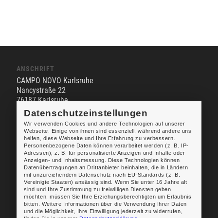
ANSCHRIFT
CAMPO NOVO Karlsruhe
Nancystraße 22
76187 Karlsruhe
Datenschutzeinstellungen
Wir verwenden Cookies und andere Technologien auf unserer
KONTAKT
Webseite. Einige von ihnen sind essenziell, während andere uns
helfen, diese Webseite und Ihre Erfahrung zu verbessern.
Vermietungsbüro Karlsruhe
Personenbezogene Daten können verarbeitet werden (z. B. IP-
Telefon:
+49 30 . 75 67 81 66
Adressen), z. B. für personalisierte Anzeigen und Inhalte oder
E-Mail
Anzeigen- und Inhaltsmessung. Diese Technologien können
Datenübertragungen an Drittanbieter beinhalten, die in Ländern
mit unzureichendem Datenschutz nach EU-Standards (z. B.
Vereinigte Staaten) ansässig sind. Wenn Sie unter 16 Jahre alt
sind und Ihre Zustimmung zu freiwilligen Diensten geben
möchten, müssen Sie Ihre Erziehungsberechtigten um Erlaubnis
CAMPO NOVO ist eine Marke der
bitten. Weitere Informationen über die Verwendung Ihrer Daten
und die Möglichkeit, Ihre Einwilligung jederzeit zu widerrufen,
Hildebrandt Immobilien GmbH,